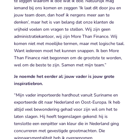
te leggen waarom ik doe wat ik doe. Natuurlijk mag
iemand bij ons komen en zeggen ‘Ik laat dit door jou en
jouw team doen, dan hoef ik nergens meer aan te
denken’, maar het is van belang dat onze klanten de
vrijheid voelen om vragen te stellen. Wij zijn geen
administratiekantoor, wij zijn More Than Finance. Wij
komen niet met moeilijke termen, maar met logische taal.
Want iedereen moet het kunnen snappen. Ik ben More
Than Finance niet begonnen om de grootste te worden,
wel om de beste te zijn. Samen met mijn team.”
Je noemde het eerder al: jouw vader is jouw grote
inspiratiebron.
“Mijn vader importeerde hardhout vanuit Suriname en
exporteerde dit naar Nederland en Oost-Europa. Ik heb
altijd veel bewondering gehad voor zijn wil om het te
laten slagen. Hij heeft tegenslagen gekend: hij is
tenslotte een eenpitter van kleur die in Nederland ging
concurreren met gevestigde grootmachten. Die
winnaarsmentaliteit heb ik overgenomen.